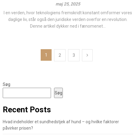
maj 25, 2025
I en verden, hvor teknologiens fremskridt konstant omformer vores
daglige liv, står også den juridiske verden overfor en revolution.
Denne artikel dykker ned i fænomenet...
Indlægsinddeling
1
2
3
Søg
Søg
Recent Posts
Hvad indeholder et sundhedstjek af hund – og hvilke faktorer
påvirker prisen?