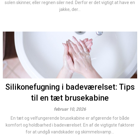
solen skinner, eller regnen siler ned. Derfor er det vigtigt at have en
jakke, der...
Silikonefugning i badeværelset: Tips
til en tæt brusekabine
februar 10, 2026
En tæt og velfungerende brusekabine er afgørende for både
komfort og holdbarhed i badeværelset. En af de vigtigste faktorer
for at undgå vandskader og skimmelsvamp...