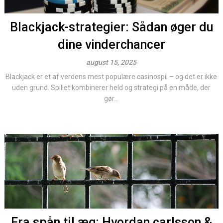
Blackjack-strategier: Sådan øger du
dine vinderchancer
august 15, 2025
Blackjack er et af verdens mest populære casinospil – og det er ikke
uden grund. Spillet kombinerer held og strategi på en måde, der
gør...
Fra spån til æg: Hvordan carlsson &