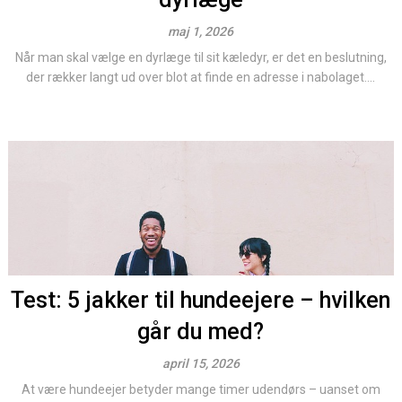
maj 1, 2026
Når man skal vælge en dyrlæge til sit kæledyr, er det en beslutning,
der rækker langt ud over blot at finde en adresse i nabolaget....
Test: 5 jakker til hundeejere – hvilken
går du med?
april 15, 2026
At være hundeejer betyder mange timer udendørs – uanset om