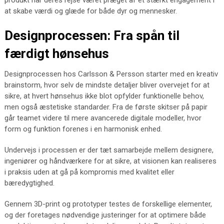
produkt har deres rejse været præget af et stærkt engagement i
at skabe værdi og glæde for både dyr og mennesker.
Designprocessen: Fra spån til
færdigt hønsehus
Designprocessen hos Carlsson & Persson starter med en kreativ
brainstorm, hvor selv de mindste detaljer bliver overvejet for at
sikre, at hvert hønsehus ikke blot opfylder funktionelle behov,
men også æstetiske standarder. Fra de første skitser på papir
går teamet videre til mere avancerede digitale modeller, hvor
form og funktion forenes i en harmonisk enhed.
Undervejs i processen er der tæt samarbejde mellem designere,
ingeniører og håndværkere for at sikre, at visionen kan realiseres
i praksis uden at gå på kompromis med kvalitet eller
bæredygtighed.
Gennem 3D-print og prototyper testes de forskellige elementer,
og der foretages nødvendige justeringer for at optimere både