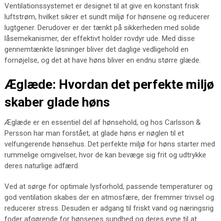
Ventilationssystemet er designet til at give en konstant frisk
luftstrøm, hvilket sikrer et sundt miljø for hønsene og reducerer
lugtgener. Derudover er der tænkt på sikkerheden med solide
låsemekanismer, der effektivt holder rovdyr ude. Med disse
gennemtænkte løsninger bliver det daglige vedligehold en
fornøjelse, og det at have høns bliver en endnu større glæde.
Æglæde: Hvordan det perfekte miljø
skaber glade høns
Æglæde er en essentiel del af hønsehold, og hos Carlsson &
Persson har man forstået, at glade høns er nøglen til et
velfungerende hønsehus. Det perfekte miljø for høns starter med
rummelige omgivelser, hvor de kan bevæge sig frit og udtrykke
deres naturlige adfærd.
Ved at sørge for optimale lysforhold, passende temperaturer og
god ventilation skabes der en atmosfære, der fremmer trivsel og
reducerer stress. Desuden er adgang til friskt vand og næringsrig
foder afgørende for hønsenes sundhed og deres evne til at