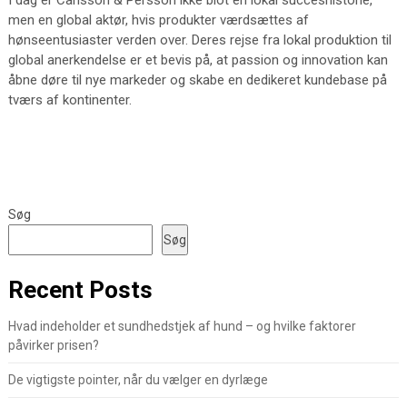
I dag er Carlsson & Persson ikke blot en lokal succeshistorie,
men en global aktør, hvis produkter værdsættes af
hønseentusiaster verden over. Deres rejse fra lokal produktion til
global anerkendelse er et bevis på, at passion og innovation kan
åbne døre til nye markeder og skabe en dedikeret kundebase på
tværs af kontinenter.
Søg
Søg
Recent Posts
Hvad indeholder et sundhedstjek af hund – og hvilke faktorer
påvirker prisen?
De vigtigste pointer, når du vælger en dyrlæge