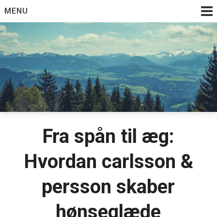
Skip
MENU
to
content
Fra spån til æg:
Hvordan carlsson &
persson skaber
hønseglæde