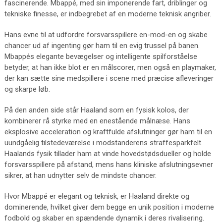
fascinerende. Mbappé, med sin imponerende fart, driblinger og
tekniske finesse, er indbegrebet af en moderne teknisk angriber.
Hans evne til at udfordre forsvarsspillere en-mod-en og skabe
chancer ud af ingenting gør ham til en evig trussel på banen.
Mbappés elegante bevægelser og intelligente spilforståelse
betyder, at han ikke blot er en målscorer, men også en playmaker,
der kan sætte sine medspillere i scene med præcise afleveringer
og skarpe løb.
På den anden side står Haaland som en fysisk kolos, der
kombinerer rå styrke med en enestående målnæse. Hans
eksplosive acceleration og kraftfulde afslutninger gør ham til en
uundgåelig tilstedeværelse i modstanderens straffesparkfelt.
Haalands fysik tillader ham at vinde hovedstødsdueller og holde
forsvarsspillere på afstand, mens hans kliniske afslutningsevner
sikrer, at han udnytter selv de mindste chancer.
Hvor Mbappé er elegant og teknisk, er Haaland direkte og
dominerende, hvilket giver dem begge en unik position i moderne
fodbold og skaber en spændende dynamik i deres rivalisering.