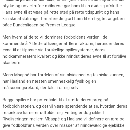
styrke og uovertrufne målnæse gør ham til en dødelig afslutter.
Hans evne til at være på rette sted på rette tidspunkt og hans
kliniske afslutninger har allerede gjort ham til en frygtet angriber i
både Bundesligaen og Premier League.
Men hvem af de to vil dominere fodboldens verden i de
kommende år? Dette afhænger af flere faktorer, herunder deres
evne til at tilpasse sig forskellige spillesystemer, deres
holdkammeraters kvalitet og ikke mindst deres evne til at forblive
skadesfri.
Mens Mbappé har fordelen af sin alsidighed og tekniske kunnen,
har Haaland en næsten umenneskelig fysik og en
målscoringsrekord, der taler for sig selv.
Begge spillere har potentialet til at sætte deres præg på
fodboldhistorien, og det vil være spændende at se, hvordan deres
respektive karrierer udfolder sig. Én ting er dog sikkert:
Rivaliseringen mellem Mbappé og Haaland vil definere en æra og
give fodboldfans verden over masser af mindeværdige øjeblikke.