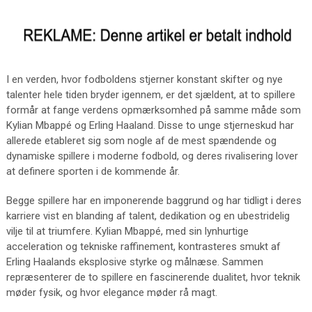
I en verden, hvor fodboldens stjerner konstant skifter og nye
talenter hele tiden bryder igennem, er det sjældent, at to spillere
formår at fange verdens opmærksomhed på samme måde som
Kylian Mbappé og Erling Haaland. Disse to unge stjerneskud har
allerede etableret sig som nogle af de mest spændende og
dynamiske spillere i moderne fodbold, og deres rivalisering lover
at definere sporten i de kommende år.
Begge spillere har en imponerende baggrund og har tidligt i deres
karriere vist en blanding af talent, dedikation og en ubestridelig
vilje til at triumfere. Kylian Mbappé, med sin lynhurtige
acceleration og tekniske raffinement, kontrasteres smukt af
Erling Haalands eksplosive styrke og målnæse. Sammen
repræsenterer de to spillere en fascinerende dualitet, hvor teknik
møder fysik, og hvor elegance møder rå magt.