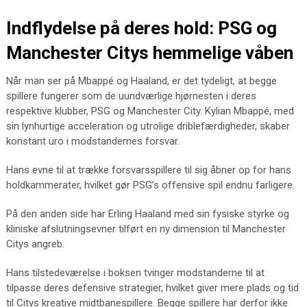
Indflydelse på deres hold: PSG og
Manchester Citys hemmelige våben
Når man ser på Mbappé og Haaland, er det tydeligt, at begge
spillere fungerer som de uundværlige hjørnesten i deres
respektive klubber, PSG og Manchester City. Kylian Mbappé, med
sin lynhurtige acceleration og utrolige driblefærdigheder, skaber
konstant uro i modstandernes forsvar.
Hans evne til at trække forsvarsspillere til sig åbner op for hans
holdkammerater, hvilket gør PSG’s offensive spil endnu farligere.
På den anden side har Erling Haaland med sin fysiske styrke og
kliniske afslutningsevner tilført en ny dimension til Manchester
Citys angreb.
Hans tilstedeværelse i boksen tvinger modstanderne til at
tilpasse deres defensive strategier, hvilket giver mere plads og tid
til Citys kreative midtbanespillere. Begge spillere har derfor ikke