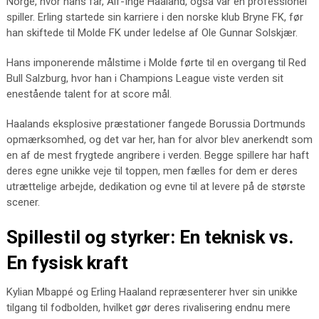
Norge, hvor hans far, Alf-Inge Haaland, også var en professionel
spiller. Erling startede sin karriere i den norske klub Bryne FK, før
han skiftede til Molde FK under ledelse af Ole Gunnar Solskjær.
Hans imponerende målstime i Molde førte til en overgang til Red
Bull Salzburg, hvor han i Champions League viste verden sit
enestående talent for at score mål.
Haalands eksplosive præstationer fangede Borussia Dortmunds
opmærksomhed, og det var her, han for alvor blev anerkendt som
en af de mest frygtede angribere i verden. Begge spillere har haft
deres egne unikke veje til toppen, men fælles for dem er deres
utrættelige arbejde, dedikation og evne til at levere på de største
scener.
Spillestil og styrker: En teknisk vs.
En fysisk kraft
Kylian Mbappé og Erling Haaland repræsenterer hver sin unikke
tilgang til fodbolden, hvilket gør deres rivalisering endnu mere