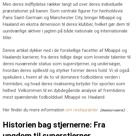
Men deres indflydelse rækker langt ud over deres individuelle
præstationer på banen. Som centrale figurer for henholdsvis
Paris Saint-Germain og Manchester City, bringer Mbappé og
Haaland en ekstra dimension til deres klubber, hvilket gør dem til
uundværlige aktiver i jagten på både nationale og internationale
titler.
Denne artikel dykker ned i de forskellige facetter af Mbappé og
Haalands karrierer, fra deres tidlige dage som lovende talenter til
deres nuværende status som superstjerner, og undersøger,
hvordan deres spillestil og styrker former deres hold. Vi vil også
spekulere i, hvem af de to vil dominere fodboldens verden i
fremtiden, og hvad deres rivalisering betyder for sporten som
helhed. Velkommen til en dybdegående analyse af fremtidens
mest spændende fodboldduel: Mbappé vs. Haaland.
Her finder du mere information
om restauranter
.
Historien bag stjernerne: Fra
ungdom til superstjerner