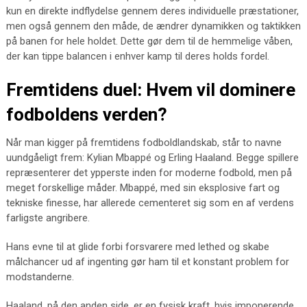
kun en direkte indflydelse gennem deres individuelle præstationer,
men også gennem den måde, de ændrer dynamikken og taktikken
på banen for hele holdet. Dette gør dem til de hemmelige våben,
der kan tippe balancen i enhver kamp til deres holds fordel.
Fremtidens duel: Hvem vil dominere
fodboldens verden?
Når man kigger på fremtidens fodboldlandskab, står to navne
uundgåeligt frem: Kylian Mbappé og Erling Haaland. Begge spillere
repræsenterer det ypperste inden for moderne fodbold, men på
meget forskellige måder. Mbappé, med sin eksplosive fart og
tekniske finesse, har allerede cementeret sig som en af verdens
farligste angribere.
Hans evne til at glide forbi forsvarere med lethed og skabe
målchancer ud af ingenting gør ham til et konstant problem for
modstanderne.
Haaland, på den anden side, er en fysisk kraft, hvis imponerende